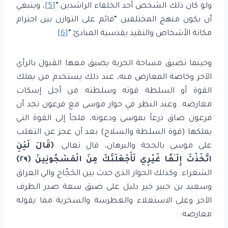
ولو كان ذلك الشخص أحد الخلفاء الراشدين.”
[5]
، وينبغي
أن يكون منهج المختلفين “قائم على التوازن بين احترام
مكانة الأشخاص والتقيد بقدسية المبادئ.”
[6]
وحينما تضيق مساحة الحرية يضيق معها القبول بالرأي
الآخر وخاصة المعارض منه، عند ذلك يستخدم من يملك
القوة أو السلطة قوته وسلطته من أجل إسكات
معارضه. وعند النظر في حوار موسى مع فرعون نجد أن
فرعون ضاق ذرعاً بموسى ودعوته، فلجأ إلى القوة التي
يملكها (قوة السلطة والسلاح) بعد أن عجز عن التغلب
على موسى بالحجة والبرهان، قال تعالى:
﴿قَالَ لَئِنِ
اتَّخَذْتَ إِلَـٰهًا غَيْرِي لَأَجْعَلَنَّكَ مِنَ الْمَسْجُونِينَ ﴿٢٩﴾
الشعراء. وكذلك الحوار الذي حدث بين الحَجّاج والي العراق
وسعيد بن جبير خير دليل على ضيق سعة صدر الطرف
الآخر وعلى الاستعلاء والغطرسة والسخرية مما يقوله
معارضه: