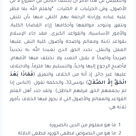
والطبيعي في هذا الأمر أن يختلف الناس في الفروع لا في
الأصول، وفي الجزئيات لا الكليات. “ولعلم الله بما فطر
عليه عباده وإرادته الرحمة بهم اكتفى منها بأن تلتقي
وتتفق وتتوحد مواقفها وأحكامها إزاء القضايا الكلية،
والأمور الأساسية، والقواعد الكبرى. فقد جاء الإسلام
بقواعد ثابتة ومعالم واضحة وأصول كلية التقى عليها
العقل والنقل، تحدد الحق الذي تعبدنا الله به تحديداً
صريحاً واضحاً لا يقبل التعدد ولا تختلف فيها الأفهام،
فأصبح الرجوع إليها واجباً، والتسليم بها ملزماً، والاختلاف
عليها غير جائز، إذ أنه من الخلاف والتمزق {
فَمَاذَا بَعْدَ
الْحَقِّ إِلاَّ الضَّلاَلُ
} يونس32، والحكمة تقول: (الناس إذا
لم يجمعهم الحق فرقهم الباطل). ولقد حدد أهل العلم
القواعد والمعالم والأصول التي لا يجوز فيها الخلاف بأمور
ثلاثة هي:
ما هو معلوم من الدين بالضرورة.
ما هو من النصوص قطعي الورود قطعي الدلالة.