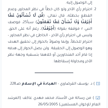
إلى الوصول إليه.
احترام رأي الآخر ولو كان خطأً في نظر المحاور، وعدم
القطع بخطئه، قال تعالى: {
قُل لَّا تُسْأَلُونَ عَمَّا
أَجْرَمْنَا وَلَا نُسْأَلُ عَمَّا تَعْمَلُونَ
} سبأ25، فوصف
النبي r موقفه بقوله {
أَجْرَمْنَا
}، رغم أنه على الحق.
وليس في احترام رأي الآخر – الخاطئ في نظر المحاور –
احترام للخطأ، وإنما وصولاً بالحوار إلى تحقيق الهدف
وهو الوصول إلى الحقيقة. ولن يصل الحوار إلى هدفه
إذا قام أحد المتحاورين أو كلاهما بتسفيه وجهة نظر
الآخر ومحاولة إسقاطها.
[1]
) د. يوسف القرضاوي –
العبادة في الإسلام
صـ228.
[2]
) من رسالة من الأستاذ محمد مهدي عاكف (المرشد
العام للإخوان المسلمين) 26/05/2005