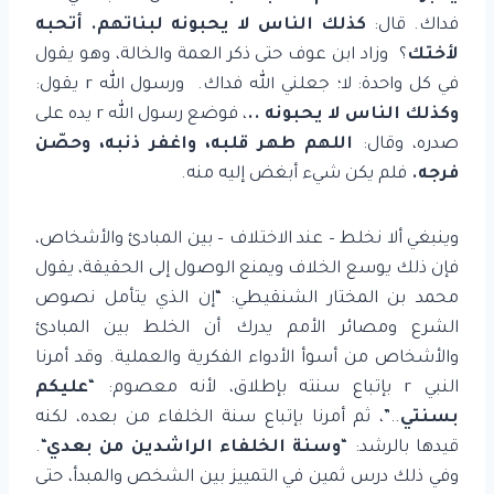
فداك. قال:
كذلك الناس لا يحبونه لبناتهم. أتحبه
لأختك
؟ وزاد ابن عوف حتى ذكر العمة والخالة، وهو يقول
في كل واحدة: لا؛ جعلني الله فداك. ورسول الله r يقول:
وكذلك الناس لا يحبونه ..
، فوضع رسول الله r يده على
صدره، وقال:
اللهم طهر قلبه، واغفر ذنبه، وحصّن
فرجه.
فلم يكن شيء أبغض إليه منه.
وينبغي ألا نخلط – عند الاختلاف – بين المبادئ والأشخاص،
فإن ذلك يوسع الخلاف ويمنع الوصول إلى الحقيقة، يقول
محمد بن المختار الشنقيطي: “إن الذي يتأمل نصوص
الشرع ومصائر الأمم يدرك أن الخلط بين المبادئ
والأشخاص من أسوأ الأدواء الفكرية والعملية. وقد أمرنا
النبي r بإتباع سنته بإطلاق، لأنه معصوم: “
عليكم
بسنتي
..”، ثم أمرنا بإتباع سنة الخلفاء من بعده، لكنه
قيدها بالرشد: “
وسنة الخلفاء الراشدين من بعدي
“.
وفي ذلك درس ثمين في التمييز بين الشخص والمبدأ، حتى