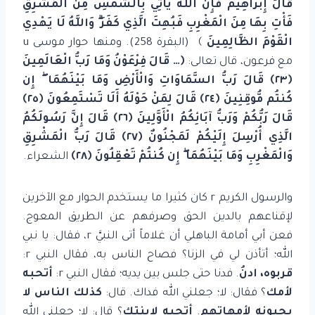
قَالَ إِبْرَاهِيمُ فَإِنَّ اللَّهَ يَأْتِي بِالشَّمْسِ مِنَ الْمَشْرِقِ
فَأْتِ بِهَا مِنَ الْمَغْرِبِ فَبُهِتَ الَّذِي كَفَرَ
وَاللَّهُ لَا يَهْدِي
الْقَوْمَ الظَّالِمِينَ
﴾ (البقرة 258). ومنها حوار موسى u
مع فرعون، قال تعالى:
﴿… قَالَ فِرْعَوْنُ وَمَا رَبُّ الْعَالَمِينَ
﴿٢٣﴾ قَالَ رَبُّ السَّمَاوَاتِ وَالْأَرْضِ وَمَا بَيْنَهُمَا
إِن
كُنتُم مُّوقِنِينَ ﴿٢٤﴾ قَالَ لِمَنْ حَوْلَهُ أَلَا تَسْتَمِعُونَ ﴿٢٥﴾
قَالَ رَبُّكُمْ وَرَبُّ آبَائِكُمُ الْأَوَّلِينَ ﴿٢٦﴾ قَالَ إِنَّ رَسُولَكُمُ
الَّذِي أُرْسِلَ إِلَيْكُمْ لَمَجْنُونٌ ﴿٢٧﴾ قَالَ رَبُّ الْمَشْرِقِ
وَالْمَغْرِبِ وَمَا بَيْنَهُمَا
إِن كُنتُمْ تَعْقِلُونَ ﴿٢٨﴾
الشعراء.
والرسول الكريم r كان كثيرا ما يستخدم الحوار مع الآخرين
لإقناعهم بالدين الحق وصرفهم عن الطريق المعوج.
فعن أبي أمامة الباهلي أن غلاماً أتى النبيَّ r، فقال: يا نبي
الله؛ أتأذن لي في الزنا؟ فصاح الناس به، فقال النبي r:
قربوه، ادنُ
. فدنا حتى جلس بين يديه؛ فقال النبي r:
أتحبه
لأمك
؟ فقال: لا؛ جعلني الله فداك. قال:
كذلك الناس لا
يحبونه لأمهاتهم
.
أتحبه لابنتك
؟ قال: لا؛ جعلني الله