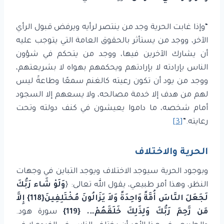
“وإذا غابت الحرية وجد من ينتصر لرأيه ويرفض قبول الرأي
الآخر، ووجد من يستأثر بالحقوق العامة التي يتوجب عليه
أن يشارك الآخرين فيها، ووجد من يتحكم في شؤون
الناس بإرادته لا بإرادتهم ويحكمهم بهواه لا بشريعتهم،
ووجد من يود أن تكون رعيته كالغنم سمعًا وطاعةً ليس
لهم من هدف إلا خدمة مصالحه، ولا يسعهم إلا السجود
أمام شخصه، ما داموا يعيشون في كنف دولته وتحت
رعايته.”
[3]
الحرية والاختلاف
وبوجود الحرية سيوجد الاختلاف ويوجد التباين في وجهات
النظر، وهذا أمر طبيعي، يقول الله تعالى: {
وَلَوْ شَاء رَبُّكَ
لَجَعَلَ النَّاسَ أُمَّةً وَاحِدَةً وَلاَ يَزَالُونَ مُخْتَلِفِينَ{118} إِلاَّ
مَن رَّحِمَ رَبُّكَ وَلِذَلِكَ خَلَقَهُمْ…. {119}
سورة هود.