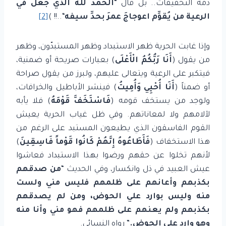
ذمة التحقيقات.. بل قال “
الحمد لله الذي جعل في
الرعية من يُقوِّم اعوجاجَ عمرَ بحدِّ
سيفه
“..!! )
[2]
وإذا غابت الحرية ظهر الاستبداد وظهر المستبدّون، وظهر
من يقول (
أَنَا رَبُّكُمُ الْأَعْلَى
) بعبارات صريحة أو ضمنية،
فيتكبر على الرعية ويتعالى عليهم، ولبرز من يقول صراحة
أو ضمناً (
أَنَا أُحْيِي وَأُمِيتُ
) فينشر الأباطيل والخرافات،
ولوجد من يستخف قومه (
فَاسْتَخَفَّ قَوْمَهُ
) فلا يأبه
لآلامهم ولا لمعاناتهم. وفي ظل غياب الحرية يعيش
القوم الفاسقون الذي يطيعون المستبد على الرغم من
هذا الاستخفاف (
فَأَطَاعُوهُ إِنَّهُمْ كَانُوا قَوْماً فَاسِقِينَ
)
لأنهم تخلوا عن حقهم ورضوا بهذا الاستبداد فعاشوا
عيش العبيد في ذل وانكسار، وفي الحديث “
من صدقهم
بكذبهم وأعانهم على ظلمهم فليس مني ولست
منه وليس بوارد علي الحوض، ومن لم يصدقهم
بكذبهم ولم يعنهم على ظلمهم فهو مني وأنا منه
وهو وارد علي الحوض.
” رواه النسائي.