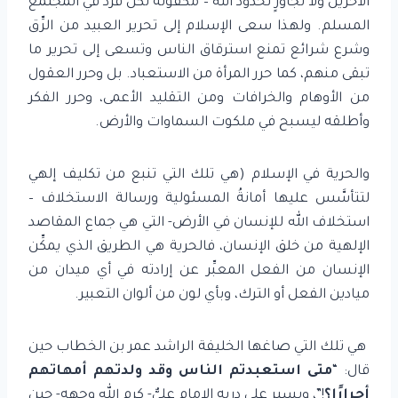
الآخرين ولا تجاوزٍ لحدود الله – مكفولة لكل فرد في المجتمع
المسلم. ولهذا سعى الإسلام إلى تحرير العبيد من الرِّق
وشرع شرائع تمنع استرقاق الناس وتسعى إلى تحرير ما
تبقى منهم، كما حرر المرأة من الاستعباد. بل وحرر العقول
من الأوهام والخرافات ومن التقليد الأعمى، وحرر الفكر
وأطلقه ليسبح في ملكوت السماوات والأرض.
والحرية في الإسلام (هي تلك التي تنبع من تكليف إلهي
لتتأسَّس عليها أمانةُ المسئولية ورسالة الاستخلاف –
استخلاف الله للإنسان في الأرض- التي هي جماع المقاصد
الإلهية من خلق الإنسان، فالحرية هي الطريق الذي يمكِّن
الإنسان من الفعل المعبِّر عن إرادته في أي ميدان من
ميادين الفعل أو الترك، وبأي لون من ألوان التعبير.
هي تلك التي صاغها الخليفة الراشد عمر بن الخطاب حين
قال: “
متى استعبدتم الناس وقد ولدتهم أمهاتهم
أحرارًا؟
!”، ويسير على دربه الإمام عليٌّ- كرم الله وجهه- حين