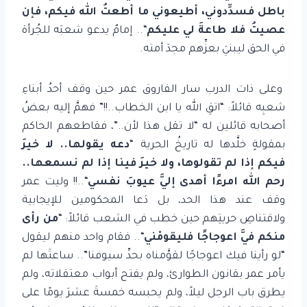
باطل
فسدِّدوني، أطيعوني ما أطعتُ الله فيكم، فإن
عصيتُ فلا طاعةَ لي عليكم
“.. إمامٌ يدعو شعبَه للجُرأة
في الحق ليبنيَ بعزِّهم مجدَ أمته.
وعلى ذات الدرب سار الفاروق عمر حين وقف أحدُ أبناءِ
شعبِه قائلاً: “اتقِ الله يا ابن الخطاب..!!” فهمَّ إليه بعضُ
أصحابه قائلين له “لا تقل هذا لأن..”، فقاطعهم الحاكم
بمقولةٍ خلَّدها له تاريخُ الحرية “
دعه يقولها.. لا
خيرَ
فيكم إذا لم تقولوها، ولا خيرَ فينا إذا لم نسمعها..
رحم الله امرءًا أهدى إليَّ عيوبَ نفسي
“..!! وليت عمر
وقف عند هذا الحد، بل دَعا المحكومين للإيجابية
ولاقتناصِ حريتِهم حين خطب في الشعب قائلاً: “
من رأى
منكم فيَّ اعوجاجًا
فليقومْني
“.. فقام واحد منهم ليقول
“لو رأينا فيك اعوجاجًا لقوَّمناه بحدِّ سيوفنا”.. ساعتَها لم
يأمر عمر بقانون الطوارئ، ولم يفتح أبواب معتقلاته، ولم
يطرق باب الرجل ليلاً، ولم يحبسه خمسةَ عشرَ يومًا على