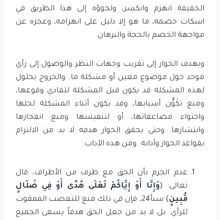
الحقيقة انهزم وانكسر، ولجوؤه إلى هذا الطريق في
اسكات خصمه، ما هو إلا دليل على انهزامه، وعجزه عن
مواجهة الخصم بالحجة والبرهان.
ويهدف الحوار إلى تقريب وجهات النظر والوصول إلى رأي
موحد حول موضوع معين أو مشكلة ما. والخروج بحلول
لهذه المشكلة قد يكون قبل المشكلة لتفادي وقوعها،
ومنع تكَوُّن أسبابها، وقد يكون أثناء المشكلة لحلها
واحتواء مضاعفاتها، أو لتنفيسها ومنع انفجارها
وانتشارها. وحتى يحقق الحوار هدفه لا بد من الالتزام
بقواعد الحوار وآدابه. ومن هذه الآداب:
عدم الجزم بأن الحق مع طرف من الأطراف، قال
تعالى: {
وَإِنَّا أَوْ إِيَّاكُمْ لَعَلَى هُدًى أَوْ فِي ضَلَالٍ
مُّبِينٍ
} سبأ24، فإن في ذلك منع للتعصب الممقوت
للرأي. بل لا بد من جعل الحق هدفاً يسعى الجميع