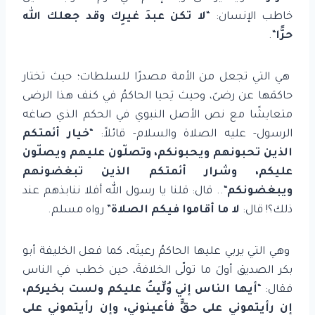
خاطب الإنسان: “
لا تكن عبدَ غيرِك وقد جعلك الله
حرًّا
“.
هي التي تجعل من الأمة مصدرًا للسلطات؛ حيث تختار
حاكمَها عن رضىً، وحيث يَحيا الحاكمُ في كنف هذا الرضى
متعايشًا مع نص الأصل النبوي في الحكم الذي صاغه
الرسول- عليه الصلاة والسلام- قائلاً: “
خيار أئمتكم
الذين تحبونهم ويحبونكم، وتصلّون عليهم ويصلّون
عليكم، وشرار أئمتكم الذين تبغضونهم
ويبغضونكم
“.. قال: قلنا يا رسول الله أفلا ننابذهم عند
ذلك؟! قال:
لا ما أقاموا
فيكم الصلاة
” رواه مسلم.
وهي التي يربي عليها الحاكمُ رعيتَه، كما فعل الخليفة أبو
بكر الصديق أولَ ما تولّى الخلافةَ، حين خطب في الناس
فقال: “
أيها الناس إني
وُلِّيتُ عليكم ولست بخيركم،
إن رأيتموني على حقٍّ فأعينوني، وإن رأيتموني على