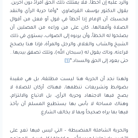
والرد عليه إن أخطأ، فلا يمتلك ذلك الحق أفرادً دون آخرين.
يقول الدكتور يوسف القرضاوي: “وأما حرية الرأي والنقد
فحسبك أن الإمام إذا أخطأ في قول أو فعل من أقوال
الصلاة وأفعالها، كان على من وراءه من المصلين أن
يصلحوا له الخطأ، وأن يردوه إلى الصواب، يستوي في ذلك
الشيخ والشاب والغلام، والرجل والمرأة، فإذا هذا يصحح
قراءته، وذاك يقول له (سبحان الله)، وتلك تصفق بيديها..
حتى يعود إلى الحق والسداد.”
[1]
ولهذا نجد أن الحرية هنا ليست مطلقة، بل هي مقيدة
بضوابط وتشريعات تنظمها، فهناك أركان للصلاة لا
يصح فيها الاجتهاد وحرية الرأي، بل الاتباع والالتزام،
وهناك مساحة لا بأس بها يستطيع المسلم أن يأخذ
فيها بما يراه صحيحاً وبما لا يخالف الشارع.
والحرية الشاملة المنضبطة – التي ليس فيها تعدٍ على