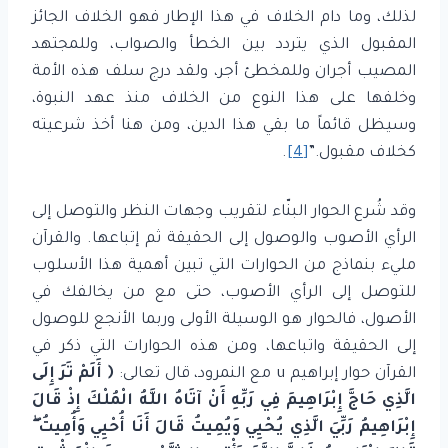
لذلك، وما دام الخلاف في هذا الإطار فهو الخلاف الجائز
المقبول الذي يتردد بين الخطأ والصواب، وللمجتهد
المصيب أجران وللمخطئ أجر، ولقد درج سلف هذه الأمة
وخلفها على هذا النوع من الخلاف منذ عهد النبوة،
وسيظل قائماً ما بقي هذا الدين، ومن هنا أخذ شرعيته
كخلاف مقبول.”
[4]
.
وقد شُرع الحوار البنّاء لتقريب وجهات النظر والتوصل إلى
الرأي الأصوب والوصول إلى الحقيقة ثم إتباعها. والقرآن
مليء بنماذج من الحوارات التي تبين أهمية هذا الأسلوب
للتوصل إلى الرأي الأصوب، حتى مع من يخالفك في
الأصول، فالحوار هو الوسيلة الأولى وربما الأنجع للوصول
إلى الحقيقة واتباعها، ومن هذه الحوارات التي ذكر في
القرآن حوار إبراهيم u مع النمرود، قال تعالى:
﴿ أَلَمْ تَرَ إِلَى
الَّذِي حَاجَّ إِبْرَاهِيمَ فِي رَبِّهِ أَنْ آتَاهُ اللَّهُ الْمُلْكَ إِذْ قَالَ
إِبْرَاهِيمُ رَبِّيَ الَّذِي يُحْيِي وَيُمِيتُ قَالَ أَنَا أُحْيِي وَأُمِيتُ