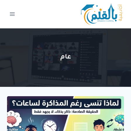
لتجاوز
لى
لمحتوى
عام