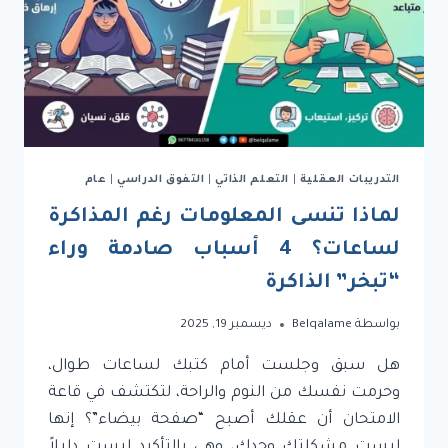
التدريبات العقلية
|
التعلم الذاتي
|
التفوق الدراسي
|
عام
لماذا تنسى المعلومات رغم المذاكرة
لساعات؟ 4 أسباب صادمة وراء
“تبخر” الذاكرة
بواسطة
Belqalame
ديسمبر 19, 2025
هل سبق وجلست أمام كتبك لساعات طوال،
وحرمت نفسك من النوم والراحة، لتكتشف في قاعة
الامتحان أن عقلك أصبح “صفحة بيضاء”؟ إنها
ليست مشكلتك وحدك، وهي بالتأكيد ليست دليلاً