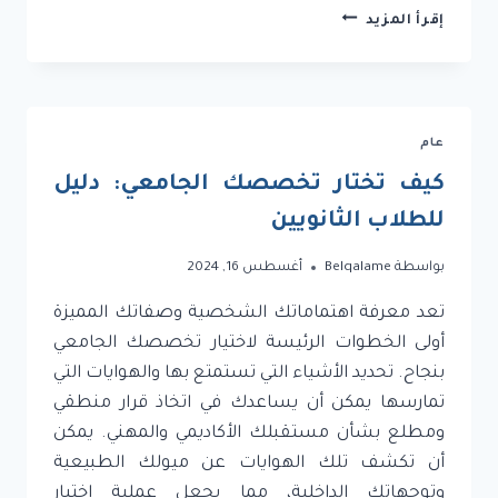
التخطيط
إقرأ المزيد
الشخصي
وبناء
الأهداف:
كيفية
استثمار
عام
وقتك
وتحقيق
كيف تختار تخصصك الجامعي: دليل
أهدافك
للطلاب الثانويين
بواسطة
Belqalame
أغسطس 16, 2024
تعد معرفة اهتماماتك الشخصية وصفاتك المميزة
أولى الخطوات الرئيسة لاختيار تخصصك الجامعي
بنجاح. تحديد الأشياء التي تستمتع بها والهوايات التي
تمارسها يمكن أن يساعدك في اتخاذ قرار منطقي
ومطلع بشأن مستقبلك الأكاديمي والمهني. يمكن
أن تكشف تلك الهوايات عن ميولك الطبيعية
وتوجهاتك الداخلية، مما يجعل عملية اختيار