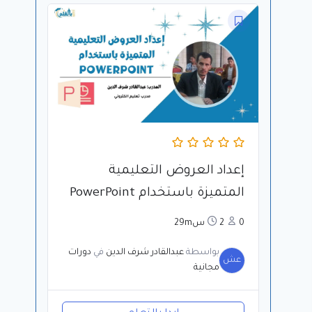
إعداد العروض التعليمية
المتميزة باستخدام PowerPoint
0
2س29m
بواسطة
عبدالقادر شرف الدين
في
دورات
عش
مجانية