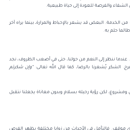
رون الشفاء والفرصة للعودة إلى حياة طبيعية.
لخدمة. البعض قد يشعر بالإحباط والمرارة، بينما يراه آخر
الما حلم به.
 عندما ننظر إلى النعم من حولنا، حتى في أصعب الظروف، نجد
فرح. الشكر يُشعرنا بالرضا، كما قال الله تعالى:
“وإن شكرتم
ومشروع، لكن رؤية رحيله بسلام وبدون معاناة يجعلنا نتقبل
أي موقف. فالتأمل في الأحداث من زوايا مختلفة يظهر الفرص