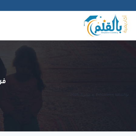
لتجاوز
لى
لمحتوى
فن
بواسطة
Belqalame
يناير 3, 2025