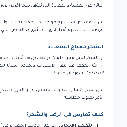
الناتج عن العملية والمعاناة التي تلتها، بينما آخرون ي
في موقف آخر، قد يُسرح موظف من عمله بعد سنوات من ا
فرصة لإعادة تقييم أهدافه وبدء مشروعه الخاص الذي ط
الشكر مفتاح السعادة
إن الشكر ليس مجرد كلمات نرددها، بل هو أسلوب حياة.
أن الله يخفف عنا بثقل الابتلاءات ويمنحنا أسبابًا لل
لأزيدنكم”
(سورة إبراهيم: 7).
على سبيل المثال، عند وفاة شخص عزيز، الحزن طبيعي 
الأمر بقلوب مطمئنة.
كيف تمارس فن الرضا والشكر؟
التفكير الإيجابي
: ركز على الجانب المضيء في 