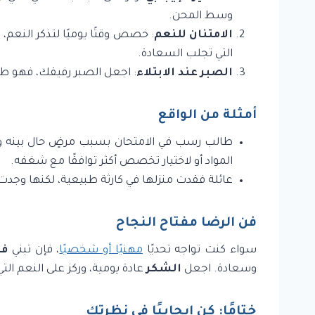
وسط المحن.
الامتنان للنعم
: خصص وقتًا يوميًا لتذكر النعم،
التي تجلب السعادة.
الصبر عند الابتلاء
: اجعل الصبر رفيقك، فهو طر
أمثلة من الواقع
طالب رسب في الامتحان بسبب مرضٍ حال بينه وبي
المواد أو لاختيار تخصص أكثر توافقًا مع شغفه.
عائلة فقدت منزلها في كارثة طبيعية، لكنها وجدت
فن الرضا مفتاح النجاح
سواء كنت تواجه تحديًا
مهنيًا أو شخصيًا
، فإن تبني
فن
وسعادة. اجعل
الشكر
عادة يومية، وركز على النعم التي
ختامًا: كن إيجابيًا في نظرتك