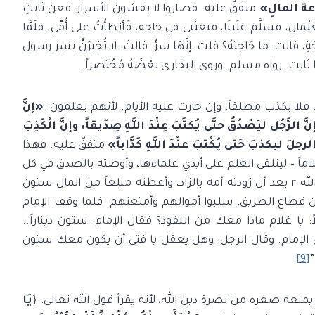
َاعة المالِ»
متفقٌ عليه. فصاروا لا يفشون الأسرار، فعن ثابتٍ
اللَّه r وأَنا ألْعبُ مع الْغِلْمانِ، فسلَّمَ عَلَينَا، فبعَثني في حاجة، فَأبْطأْتُ على أُمِّي، فلَمَّا
: ما حَبَسَكَ؟ فقلتُ: بعَثَني رسولُ اللَّه r لحَاجَةٍ، قالت: ما حَاجتهُ؟ قلت: إِنَّهَا سرٌّ. قالتْ: لا تُخِبرَنَّ بسِر رسول
 يكذب مطلقاً، وإن جارت عليه الأيام. لأنهم يعلمون:
«إنَّ
َّ الرَّجُل ليَصْدُقُ حتَّى يُكتَبَ عِنْدَ اللَّهِ صِدّيقاً، وإنَّ الْكَذِبَ
لرجلَ ليكذبَ حَتى يُكْتبَ عنْدَ اللَّهِ كَذَّاباً»
متفقٌ عليه. فهذا
غلاماً – ليتلقى العلم على أيدي علماءها، وأوصته بالصدق في كل
الأحوال. “فخرج مع القافلة المتجهة إلى مدينة رسول الله r بعد أن زودته أمه بالزاد، وأعطته مبلغاً من المال ستون
 من قطاع الطريق، سلبوا أموالهم وأمتعتهم. فلما وقف الإمام
 يا غلام ماذا معك من النقود؟ فقال الإمام: ستون ديناراً..
إمام. وقال الرجل: وهل يعقل يا فتى أن يكون معك ستون
”
[9]
يمنعه صغره من نصرة دين الله، لأنه يقرأ قول الله تعالى: {
يَا