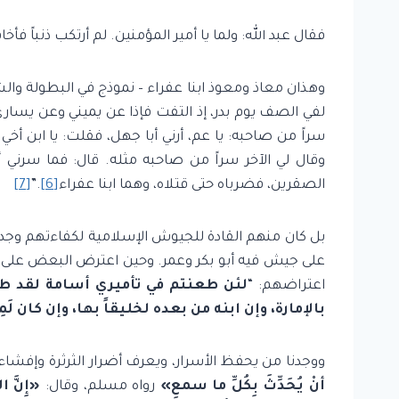
فقال عبد الله: ولما يا أمير المؤمنين. لم أرتكب ذنباً
وهذان معاذ ومعوذ ابنا عفراء – نموذج في البطولة والش
لفي الصف يوم بدر، إذ التفت فإذا عن يميني وعن يساري 
سراً من صاحبه: يا عم، أرني أبا جهل، فقلت: يا ابن أخي 
وقال لي الآخر سراً من صاحبه مثله. قال: فما سرني 
الصقرين، فضرباه حتى قتلاه، وهما ابنا عفراء
[6]
.”
[7]
اعتراضهم: “
لئن طعنتم في تأميري أسامة لقد طعنت
بالإمارة، وإن ابنه من بعده لخليقاً بها، وإن كان لَمِن
ووجدنا من يحفظ الأسرار، ويعرف أضرار الثرثرة وإفشاء الأسرار، لأن 
أنْ يُحَدِّثَ بِكُلِّ ما سمعِ»
رواه مسلم، وقال:
«إِنَّ ا