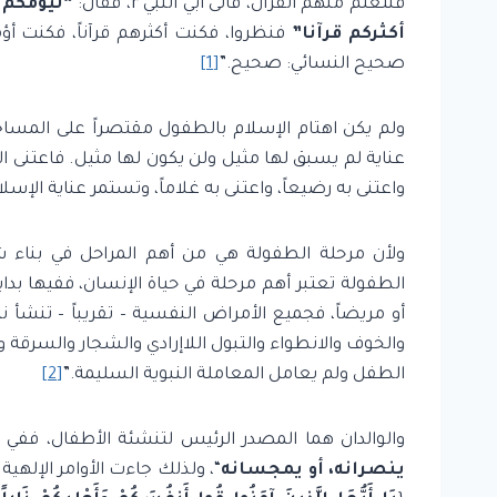
فنتعلم منهم القرآن، فأتى أبي النبي r، فقال:
“ليؤمكم أ
أكثركم قرآنا”
صحيح النسائي: صحيح.”
[1]
ولم يكن اهتام الإسلام بالطفول مقتصراً على المساجد
عناية لم يسبق لها مثيل ولن يكون لها مثيل. فاعتنى الإس
واعتنى به رضيعاً، واعتنى به غلاماً، وتستمر عناية الإسلام
ولأن مرحلة الطفولة هي من أهم المراحل في بناء شخ
الطفولة تعتبر أهم مرحلة في حياة الإنسان، ففيها بدا
أو مريضاً، فجميع الأمراض النفسية – تقريباً – تنش
والخوف والانطواء والتبول اللاإرادي والشجار والسرقة 
الطفل ولم يعامل المعاملة النبوية السليمة.”
[2]
والوالدان هما المصدر الرئيس لتنشئة الأطفال، ففي ا
ينصرانه، أو يمجسانه
“، ولذلك جاءت الأوامر الإلهية