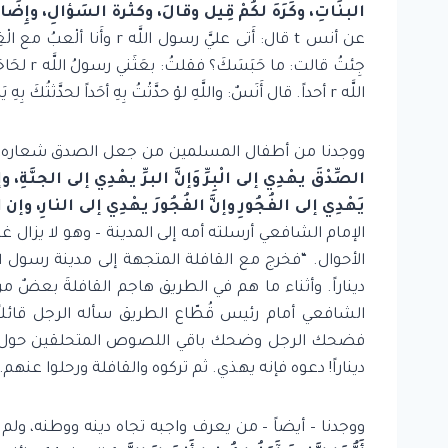
البنَاتِ، وكَرَهَ لكُمْ قِيل وقالَ، وكثرة السَؤالِ، وإِض
عن أنس t قال: أَتى عليَّ رسول 
جِئتُ قالت
اللَّه r أحداً. قال أَنَسٌ: واللَّهِ لوْ حدَّثْتُ بِهِ أحَداً لحدَّثتُكَ بِهِ يَا ثابِت. رواه مسلم. وروى البخاري بعْضَهُ مُخْتصراً.
ووجدنا من أطفال المسلمين من جعل الصدق شعاره، فلا
الصِّدْقَ يهْدِي إلى الْبِرِّ وَإنَّ البرِّ يهْدِي إلى الجنَّةِ، وإن
يَهْدِي إلى الفُجُورِ وإنَّ الفُجُورَ يهْدِي إلى النارِ، وإن ا
الإمام الشافعي أرسلته أمه إلى المدينة – وهو لا يزال 
ديناراً. وأثناء ما هم في الطريق هاجم القافلةَ بعضٌ
الشافعي أمام رئيس قُطّاع الطريق سأله الرجل قائلاً:
فضحك الرجل وضحك باقي اللصوص المتحلقين حول ال
ديناراً! دعوه فإنه يهذي. ثم تركوه والقافلة ورحلوا عنهم.
ووجدنا – أيضاً – من يعرف واجبه تجاه دينه ووطنه، ولم 