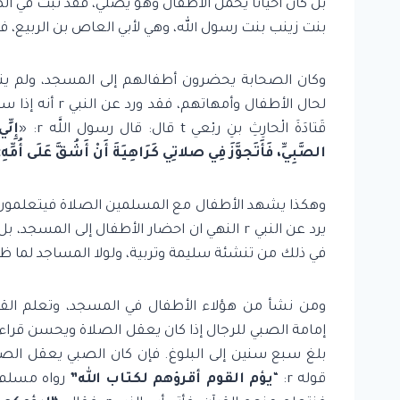
بنت زينب بنت رسول الله، وهي لأبي العاص بن الربيع، ف
وكان الصحابة يحضرون أطفالهم إلى المسجد، ولم ينه
لحال الأطفال وأ
قَتادَةَ الْحارِثِ بنِ ربْعي t قال: قال رسول اللَّه r: «
إِنِ
الصَّبِيِّ، فَأَتَجوَّزَ فِي صلاتِي كَرَاهِيَةَ أَنْ أَشُقَّ عَلَى أُمِّهِ
»
وهكذا يشهد الأطفال مع المسلمين الصلاة فيتعلمون ا
يرد عن النبي r النهي ان احضار الأطفال إلى
في ذلك من تنشئة سليمة وتربية، ولولا المساجد لما ظ
ومن نشأ من هؤلاء الأطفال في المسجد، وتعلم القرآ
إمامة الصبي للرجال إذا كان يعقل الصلاة ويحسن قراء
بلغ سبع سنين إلى البلوغ. فإن كان الصبي يعقل الصل
قوله r: “
يؤم القوم أقرؤهم لكتاب الله”