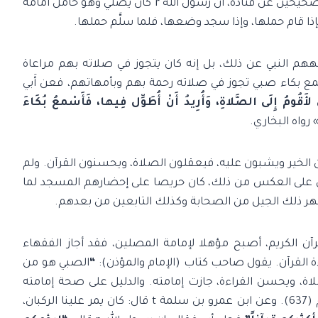
بل كان أحياناً يحمل الأطفال وهو يصلي، فقد ثبت في الصحيحين عن قتادة، أن رسول الله r كان يصلي وهو حامل أُمامة
إذا قام حملها، وإذا سجد وضعها، فلما سلَّم حملها.
هم النبي عن ذلك، بل إنه كان يتجوز في صلاته بهم مراعاة
مهاتهم، فقد ورد عن النبي r أنه إذا سمع بكاء صبي تجوز في صلاته رحمة بهم وبأمهاتهم، فعن أَبي
ّي لأَقُومُ إِلَى الصَّلاةِ، وَأُرِيدُ أَنْ أُطَوِّل فِيها، فَأَسْمعُ بُكَاءَ
 رواه البخاري.
لخير ويشبون عليه، فيعقلون الصلاة، ويحسنون القرآن. ولم
 المسجد، بل على العكس من ذلك، كان حريصا على إحضارهم المسجد لما
هر ذلك الجيل من الصحابة وكذلك التابعين من بعدهم.
ن الكريم، أصبح مؤهلا لإمامة المصلين، فقد أجاز الفقهاء
ة القرآن. يقول صاحب كتاب (الإمام والمؤذن):
“
الصبي هو من
اة، ويحسن القراءة، جازت إمامته. والدليل على صحة إمامته
رواه مسلم (637). وعن ابن عمرو بن سلمة t قال: كان يمر علينا الركبان،