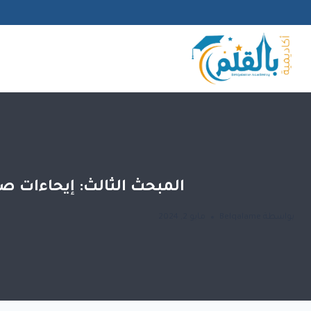
لتجاوز
لى
لمحتوى
المبحث الثالث: إيحاءات صل
بواسطة
Belqalame
مايو 2, 2024