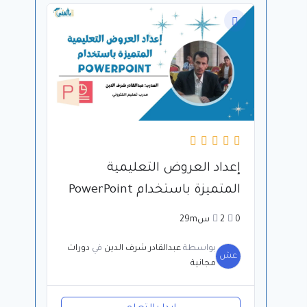
إعداد العروض التعليمية
المتميزة باستخدام PowerPoint
0
2س29m
بواسطة
عبدالقادر شرف الدين
في
دورات
عش
مجانية