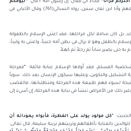
كثركم قرآناً”
فجاء أبي فقال: إن رسول الله r قال:
“ليؤمكم
فنظروا، فكنت أكثرهم قرآناً، فكنت أؤمهم وأنا ابن ثمان سنين، رواه النسائي(761) وقال الألباني في
، بل كان شاملا لكل مراحلها، فقد اعتنى الإسلام بالطفولة
لام بالطفل وهو لا يزال في بطن أمه جنيناً، واعتنى به وليداً،
 به حتى يصير شاباً ثم رجلاً ثم كهلاً.
صية المسلم، فقد أَولاها الإسلام عناية فائقة. “فمرحلة
ية التشكيل والتكوين، وعليها سيكون الإنسان بعد ذلك: سوياً
أ نتيجة لسوء فهم طبيعة هذه المرحلة ومتطلباتها، فالغضب
وغير ذلك من الأمراض تنشأ في بداية هذه المرحلة، إن أسيء إلى
لحديث: “
كل مولود يولد على الفطرة، فأبواه يهودانه أن
 للوالدين بالعناية بأطفالهم وتربيتهم تربية سليمة، قال تعالى: