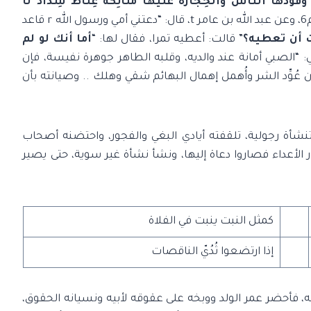
 وَقُودُهَا النَّاسُ وَالْحِجَارَةُ عَلَيْهَا مَلَائِكَةٌ غِلَاظٌ شِدَادٌ لَا
} التحريم6، وعن عبد الله بن عامر t، قال: “دعتني أمي ورسول الله r قاعد
ت أن تعطيه؟
” قالت: أعطيه تمرا، فقال لها: “
أما أنك لو لم
لي: “الصبي أمانة عند والديه، وقلبه الطاهر جوهرة نفيسة، فإن
 وإن عُوِّد الشر وأُهمل إهمال البهائم شقي وهلك .. وصيانته بأن
 تنشأة رجولية، تلقفته أيادي البغي والفجور، واحتضنه أصحاب
الأعداء فصاروا دعاة إليها، ونشأ نشأة غير سوية، حتى يصير
كمثل النبت ينبت في الفلاة
إذا ارتضعوا ثُدُيّ الناقصات
عمر t يشكو إليه عقوق ابنه، فأحضر عمر الولد ووبخه على عقوقه لأبيه ونسيانه الحقوق،