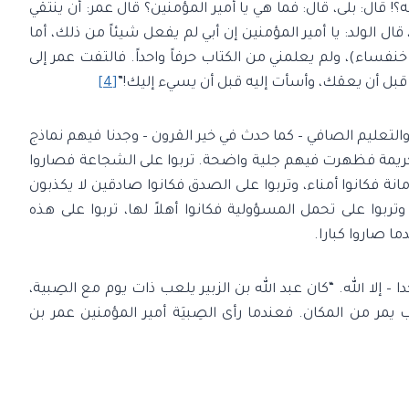
؟! قال: بلى، قال: فما هي يا أمير المؤمنين؟ قال عمر: أن ينتقي
ال الولد: يا أمير المؤمنين إن أبي لم يفعل شيئاً من ذلك، أما
فساء)، ولم يعلمني من الكتاب حرفاً واحداً. فالتفت عمر إلى
قبل أن يعقك، وأسأت إليه قبل أن يسيء إليك!”
[4]
 والتعليم الصافي – كما حدث في خير القرون – وجدنا فيهم نماذج
اق الكريمة فظهرت فيهم جلية واضحة. تربوا على الشجاعة فصاروا
أمانة فكانوا أمناء، وتربوا على الصدق فكانوا صادقين لا يكذبون
تربوا على تحمل المسؤولية فكانوا أهلاً لها، تربوا على هذه
 صاروا كبارا.
 إلا الله. “كان عبد الله بن الزبير يلعب ذات يوم مع الصِبية،
 يمر من المكان. فعندما رأى الصِبيَة أمير المؤمنين عمر بن