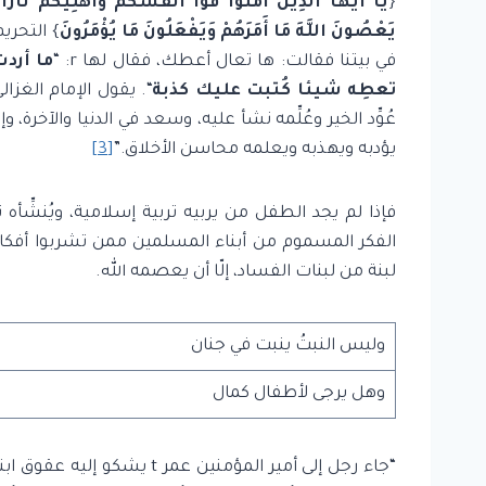
{
يَا أَيُّهَا الَّذِينَ آمَنُوا قُوا أَنفُسَكُمْ وَأَهْلِيكُمْ نَاراً
يَعْصُونَ اللَّهَ مَا أَمَرَهُمْ وَيَفْعَلُونَ مَا يُؤْمَرُونَ
في بيتنا فقالت: ها تعال أعطك، فقال لها r: “
ما أرد
تعطِه شيئا كُتبت عليك كذبة
“. يقول الإمام الغزا
عُوِّد الخير وعُلِّمه نشأ عليه، وسعد في الدنيا والآخرة،
يؤدبه ويهذبه ويعلمه محاسن الأخلاق.”
[3]
فإذا لم يجد الطفل من يربيه تربية إسلامية، ويُنشِّأه
الفكر المسموم من أبناء المسلمين ممن تشربوا أفكار 
لبنة من لبنات الفساد، إلّا أن يعصمه الله.
وليس النبتُ ينبت في جنان
وهل يرجى لأطفال كمال
“جاء رجل إلى أمير المؤمنين 