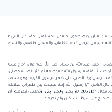
يشهد الصبيان الصلاة مع المسلمين، فيتعلمون الصلاة والقرآن، ويصطفون خلفون المسلمين. فقد كان النبي r
يصفّ الصبيان خلف الرجال. ففي الحديث: “كان رسول الله r يجعل الرجال قدام الغلمان، والغلمان خلفهم، والنساء
ين. فعن عبد الله بن شداد رضي الله عنه قال: “خرج علينا
رسول الله r في إحدى صلاتي العشاء وهو حامل حسناً أو حسيناً، فتقدم رسول الله r فوضعه ثم كبَّر للصلاة فصلى،
عت رأسي وإذا الصبي على ظهر الرسول الكريم، وهو ساجد،
جودي؛ فلما قضى رسول الله r الصلاة، قال الناس: “يا رسول الله إنك سجدت بين ظهراني صلاتك
، فقال: “
كل ذلك لم يكن، ولكن ابني ارتحلني، فكرهت أن
يث صحيح على شرط الشيخين ولم يخرجاه.