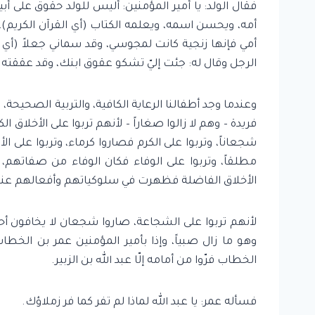
فقال الولد: يا أمير المؤمنين: أليس للولد حقوق على أبيه
أمه، ويحسن اسمه، ويعلمه الكتاب (أي القرآن الكريم)، ق
أمي فإنها زنجية كانت لمجوسي، وقد سماني جعلاً (أي خن
الرجل وقال له: جئت إليّ تشكو عقوق ابنك، وقد عققته 
وعندما وجد أطفالنا الرعاية الكافية، والتربية الصحيحة،
فريدة – وهم لا زالوا صغاراً – لأنهم تربوا على الأخل
شجعاناً، وتربوا على الكرم فصاروا كرماء، وتربوا على ال
مطلقاً، وتربوا على الوفاء فكان الوفاء من صفاتهم، و
الأخلاق الفاضلة فظهرت في سلوكياتهم وأفعالهم عندما
لأنهم تربوا على الشجاعة، صاروا شجعان لا يخافون أحدا –
وهو ما زال صبياً، وإذا بأمير المؤمنين عمر بن الخطاب
الخطاب فرّوا من أمامه إلّا عبد الله بن الزبير.
فسأله عمر: يا عبد الله لماذا لم تفر كما فر زملاؤك.