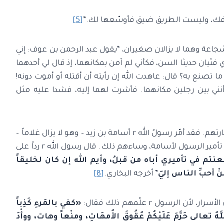
 فأخافك، وليست الطريق ضيق فأوسّعها لك.”
[5]
جاعة وهما لا يزالان صغيران، “يقول عبد الرحمن بن عوف: إني
فتَيان حديثا السن، فكأني لم آمن بمكانهما، إذ قال لي أحدهما
ما تصنع به؟ قال: عاهدت الله إن رأيته أن أقتله أو أموت دونه!
أنني بين رجلين مكانهما. فأشرت لهما إليه، فشدا عليه مثل
بل كان منهم القادة للجيوش الإسلامية لكفاءتهم وجدارتهم. فقد أمّر رسولُ الله r أسامة بن زيد – وهو لا يزال غلاماً –
على جيش فيه أبو بكر وعمر. وحين اعترض البعض على تأمير الرسول لأسامة، وساءهم ذلك. قال رسول الله r رداً على
م في تأميري أباه من قبلُ، وأيم الله إن كان لخليقاً
ْ أحبِّ الناس إليّ
” أخرجه البخاري.
[8]
الرسول r علّمهم ذلك فقال:
«كفي بالمَرءِ كَذِباً
للَّهُ تعالى حَرَّمَ عَلَيْكُمْ عُقُوقَ الأُمهَاتِ، ومنْعاً وهات، ووأْدَ