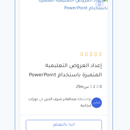
إعداد العروض التعليمية
المتميزة باستخدام PowerPoint
0
2س29m
بواسطة
عبدالقادر شرف الدين
في
دورات
عش
مجانية
ابدا بالتعلم