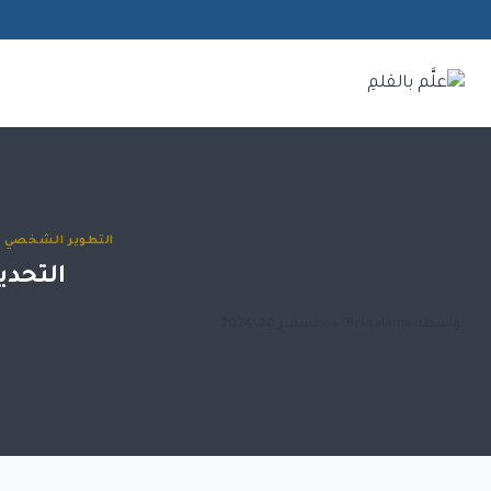
لتجاوز
لى
لمحتوى
التطوير الشخصي و
التحدي
بواسطة
Belqalame
ديسمبر 20, 2024