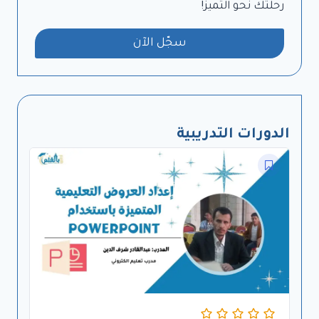
رحلتك نحو التميز!
سجّل الآن
الدورات التدريبية