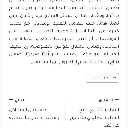
منهجيًا لتقييم المحتوى التعليمي وتطويره. يجب أن
تُضمن المعايير التعليمية الصارمة لتوفير تجربة تعلم
ملائمة وفعّالة. كما أن مسائل الخصوصية والأمان تمثل
تحديًا هامًا، حيث يتعامل التعليم الإلكتروني مع كميات
كبيرة من البيانات الشخصية للطلاب. يتعين على
المؤسسات أن تتبنى استراتيجيات فعالة لحماية هذه
البيانات، وضمان الامتثال لقوانين الخصوصية. إن التكيف
المستمر مع هذه التحديات يعتبر أمرًا ضروريًا لضمان
نجاح وفعالية التعليم الإلكتروني في المستقبل.
وسوم
e-learning tools
#
المقال:
تصفّح
السابق
التالي
المقالات
التعليم المدمج: دمج
كيفية حل المشاكل
التعليم التقليدي بالتعليم
باستخدام الخرائط الذهنية
عن بُعد