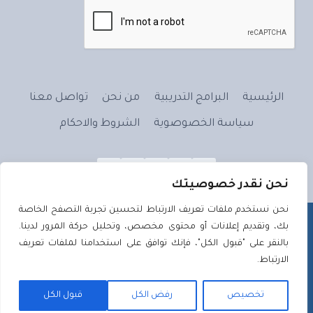
الرئيسية
البرامج التدريبية
من نحن
تواصل معنا
سياسة الخصوصوية
الشروط والاحكام
نحن نقدر خصوصيتك
نحن نستخدم ملفات تعريف الارتباط لتحسين تجربة التصفح الخاصة
بك، وتقديم إعلانات أو محتوى مخصص، وتحليل حركة المرور لدينا.
بالنقر على "قبول الكل"، فإنك توافق على استخدامنا لملفات تعريف
الارتباط.
علَّم بالقلمِ - 2026 ©
تصميم وتطوير
تصميم ويب | Tassmeemweb
تخصيص
رفض الكل
قبول الكل