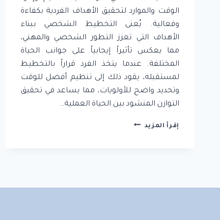
الوقت والموارد لتحقيق الأهداف الفردية بكفاءة
وفعالية. يُعنى التخطيط الشخصي ببناء
الأهداف التي تعزز التطور الشخصي والمهني،
مما يعكس تأثيراً إيجابياً على جوانب الحياة
المختلفة. عندما يتخذ الفرد قراراً بالتخطيط
لمستقبله، يقود ذلك إلى تنظيم أفضل للوقت
وتحديد واضح للأولويات، مما يساعد في تحقيق
التوازن المنشود بين الحياة العملية…
التخطيط
إقرأ المزيد
الشخصي
وبناء
الأهداف:
كيفية
استثمار
وقتك
وتحقيق
أهدافك