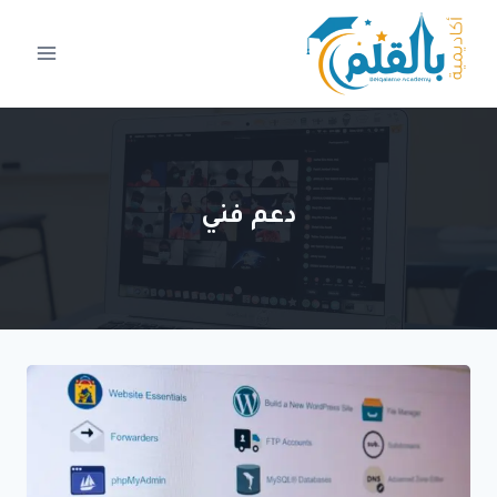
لتجاوز
لى
لمحتوى
دعم فني