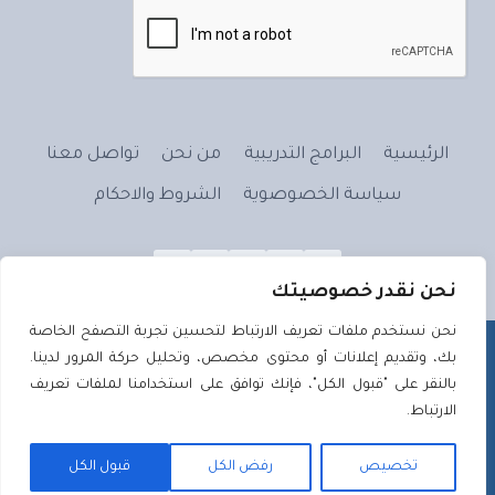
الرئيسية
البرامج التدريبية
من نحن
تواصل معنا
سياسة الخصوصوية
الشروط والاحكام
نحن نقدر خصوصيتك
نحن نستخدم ملفات تعريف الارتباط لتحسين تجربة التصفح الخاصة
بك، وتقديم إعلانات أو محتوى مخصص، وتحليل حركة المرور لدينا.
بالنقر على "قبول الكل"، فإنك توافق على استخدامنا لملفات تعريف
الارتباط.
علَّم بالقلمِ - 2026 ©
تصميم وتطوير
تصميم ويب | Tassmeemweb
تخصيص
رفض الكل
قبول الكل