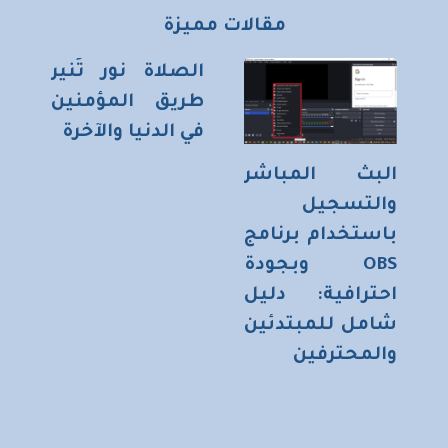
مقالات مميزة
الصلاة نور تُنير
طريق المؤمنين
في الدنيا والآخرة
البث المباشر
والتسجيل
باستخدام برنامج
OBS وبجودة
احترافية: دليل
شامل للمبتدئين
والمحترفين