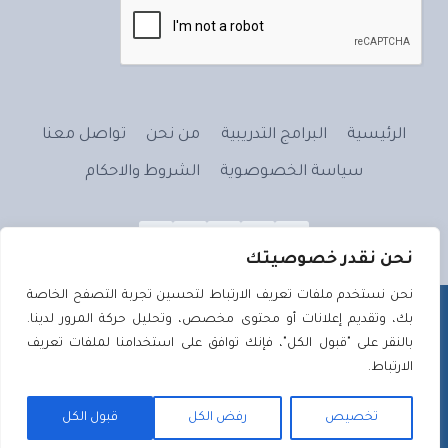
الرئيسية
البرامج التدريبية
من نحن
تواصل معنا
سياسة الخصوصوية
الشروط والاحكام
نحن نقدر خصوصيتك
نحن نستخدم ملفات تعريف الارتباط لتحسين تجربة التصفح الخاصة
بك، وتقديم إعلانات أو محتوى مخصص، وتحليل حركة المرور لدينا.
بالنقر على "قبول الكل"، فإنك توافق على استخدامنا لملفات تعريف
الارتباط.
علَّم بالقلمِ - 2026 ©
تصميم وتطوير
تصميم ويب | Tassmeemweb
تخصيص
رفض الكل
قبول الكل