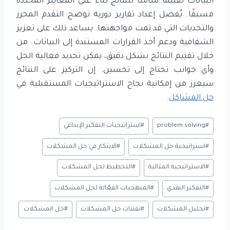
البيانات تقييمًا شاملًا للنتائج بناءً على المعايير المحددة
مسبقًا. يُفضل إعداد تقارير دورية توضح التقدم المحرز
والتحديات التي قد تمت مواجهتها. يساعد ذلك على تعزيز
الشفافية ودعم أخذ القرارات المستندة إلى البيانات. من
خلال تقييم النتائج بشكل دقيق، يمكن تحديد فعالية الحل
وأي جوانب تحتاج إلى تحسين. إن التركيز على النتائج
سيعزز من إمكانية نجاح الاستراتيجيات المستقبلية في
حل المشاكل
.
وسوم
#
problem solving
#
استراتيجيات التفكير الإبداعي
المقال:
#
استراتيجية حل المشكلات
#
الابتكار في حل المشكلات
#
الاستراتيجية المثالية
#
التخطيط لحل المشكلات
#
التفكير النقدي
#
المنهجيات الفعّالة لحل المشكلات
#
تحليل المشكلات
#
تقنيات حل المشكلات
#
حل المشكلات