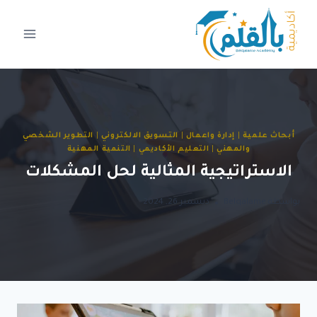
لتجاوز
لى
لمحتوى
أبحاث علمية
|
إدارة واعمال
|
التسويق الالكتروني
|
التطوير الشخصي
والمهني
|
التعليم الأكاديمي
|
التنمية المهنية
الاستراتيجية المثالية لحل المشكلات
بواسطة
Belqalame
ديسمبر 26, 2024