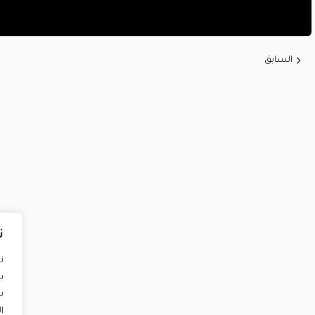
السابق
ن
ن
ب
ب
ا