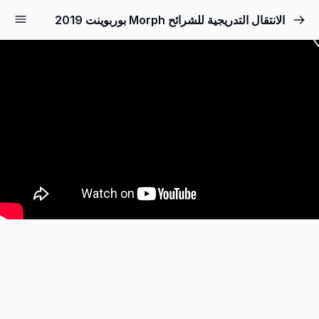
الانتقال التدريجية للشرائح Morph بوربوينت 2019